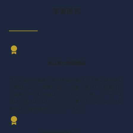
学習形式
その他の店舗情報を入力
投稿内容は「わたし」では
01:27
03:10
する
なく「あなた」へ
GBPの簡易管理画面
02:10
キャッチコピーと投稿内
02:48
容の作り方
GBPの管理画面
01:57
不動産業界の最新情報
02:18
詳細情報の登録1
01:35
例
高品質な動画講義
詳細情報の登録2
02:31
エステサロンの最新情
02:33
プロの講師が難解な専門用語や概念を丁寧に噛み砕い
報例
て解説します。実際の事例や図解を多用し、視覚的に
写真の登録方法
02:17
も理解しやすい内容になっています。各レクチャーは
投稿の種類と注意点
03:38
集客に効く写真とは
02:00
適切な長さに区切られており、集中力を保ちながら効
率的に学習を進めることができます。
MEOとSEOの相互作用
01:47
掲載できる写真の基準
01:33
キーワード戦略とリンク
03:44
まとめ
00:38
戦略