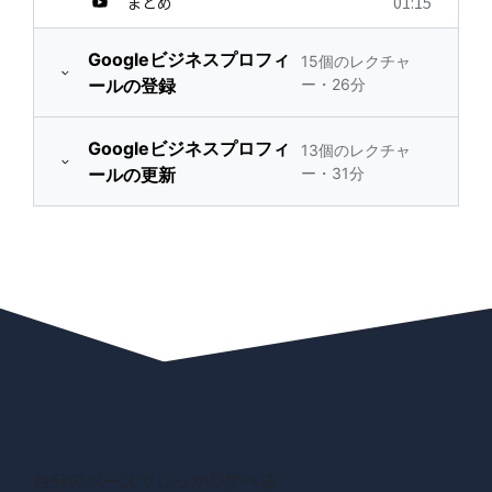
まとめ
01:15
Googleビジネスプロフィ
15個のレクチャ
ールの登録
ー・26分
このセクションで学ぶ
プレビュ
Googleビジネスプロフィ
13個のレクチャ
00:44
こと
ー
ールの更新
ー・31分
アカウントの用意
02:18
このセクションで学ぶ
01:09
こと
店舗情報の登録
01:35
最新情報の投稿につい
01:34
自分のビジネス情報の確認
て
02:04
と管理を実行する
反響のある最新情報の作
01:36
ビジネスプロフィールの作
り方
02:42
成を開始する
キャッチコピーは明るい未
店舗や会社の住所を入力
01:31
01:18
自分のペースでしっかり学べる
来を想像してもらう
する