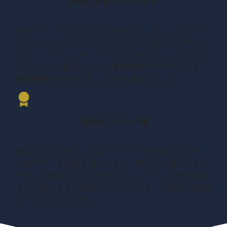
柔軟な学習スケジュール
ローカル検索から全体検
04:46
索への効果
24時間いつでもアクセス可能なので、忙しいビジネス
パーソンでも自分の都合に合わせて学習できます。パ
まとめ
00:53
ソコン、タブレット、スマートフォンなど、お好きな
デバイスで視聴可能です。通勤時間や休憩時間など、
隙間時間を有効活用して学習を進められます。
1年間のアクセス権
購入日から1年間、何度でもコースを視聴できます。
一度学習した内容を復習したり、実践中に疑問が生じ
た際に再確認することが可能です。コース内容が更新
された場合でも、期間中は追加料金なしで最新の情報
にアクセスできます。