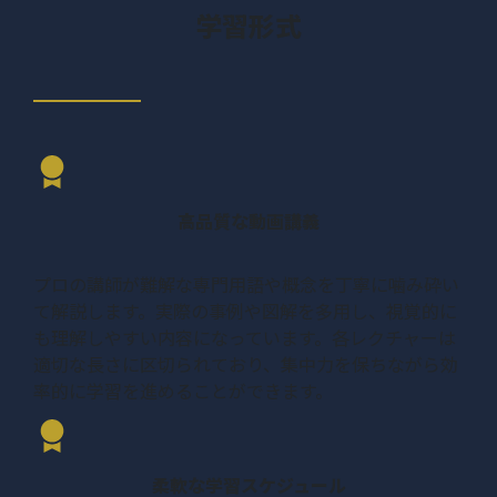
01:43
03:25
PCとモバイルのURL設定
03:22
いて
定
学習形式
04:18
ンク
パンダアップデート
03:53
について
サイト内リンクURLの
ページ速度の改善
03:14
ペンギンアップデート
キーワードの乱用とは
05:00
02:46
03:47
MFIについて1
04:00
統一
無断で複製されたコンテ
まとめ
01:16
MFIについて2
02:25
02:55
インデックスのコントロ
ンツ
04:53
ール
MFIについて3
01:26
自動生成コンテンツと
04:37
404エラーページの設
高品質な動画講義
は
02:21
MFIについて4
02:41
定
内容の薄いページ
02:45
プロの講師が難解な専門用語や概念を丁寧に噛み砕い
AMP技術について
05:10
リダイレクト推奨設定
04:37
て解説します。実際の事例や図解を多用し、視覚的に
その他の行為
04:50
も理解しやすい内容になっています。各レクチャーは
まとめ
01:36
デッドリンク
02:06
適切な長さに区切られており、集中力を保ちながら効
リンクスパムとは
07:47
率的に学習を進めることができます。
キャッシュURLと施策
02:21
URL
まとめ
01:36
文字コードの指定
01:46
柔軟な学習スケジュール