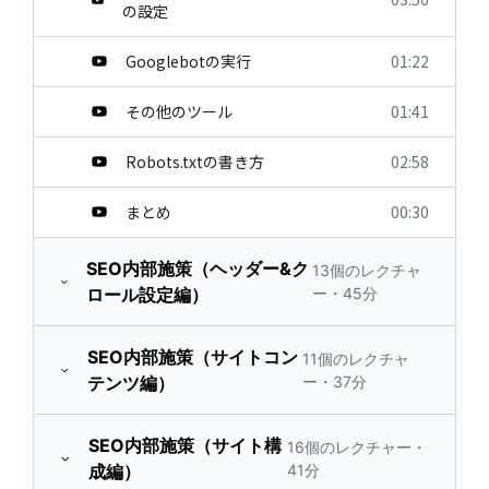
の設定
Googlebotの実行
01:22
その他のツール
01:41
Robots.txtの書き方
02:58
まとめ
00:30
SEO内部施策（ヘッダー&ク
13個のレクチャ
ロール設定編）
ー・45分
研修内容
00:46
SEO内部施策（サイトコン
11個のレクチャ
テンツ編）
ー・37分
タイトルタグの設定
04:32
研修内容
00:45
SEO内部施策（サイト構
16個のレクチャー・
ディスクリプションタ
07:06
成編）
41分
グ
下層ページの増加につ