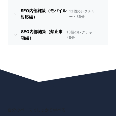
03:59
いて
キーワードタグ
02:24
研修内容
00:43
SEO内部施策（モバイル
13個のレクチャ
対応編）
ー・35分
1ページ1テーマ
02:59
見出しタグ
02:48
サイトツリー構造の基
03:36
本
他サイトと被らないコン
研修内容
00:44
SEO内部施策（禁止事
03:27
画像タグ
03:44
13個のレクチャー・
テンツ
項編）
48分
サイト全体のキーワード
02:55
モバイルSEOの基本
02:33
調整
強調タグ
02:37
ページ内コンテンツとキー
研修内容
00:35
03:14
レスポンシブウェブデザ
ワードの最適な設定
下層ページの構成におけ
クロスリンク画像
03:49
02:11
01:55
イン
る注意点
ガイドラインを確認
03:01
重複URLや内容の薄いペ
リッチスニペットの使
06:16
viewportの使い方
01:59
02:52
サイトバーナビゲーショ
ージ
い方
クローキングとは
04:26
01:55
ンの実装
レスポンシブ対応時の
構造化マークアップ
02:36
03:39
ECサイトで実施すべき
誘導ページとは
04:16
画像
06:20
サイト内クロスリンク
02:44
SEO
パンくずリストの構造
ハッキングされたコンテ
02:25
javascriptの扱いにつ
05:06
下層ページへのリンク
02:37
化
02:58
メディア型サイトで実践
ンツ
いて
03:27
自分のペースでしっかり学べる
すべきSEO
下層ページの増加につ
URLのパーマリンク設
隠しテキストと隠しリ