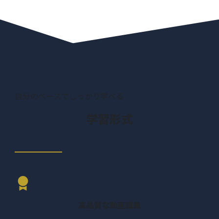
FacebookとInstagramの分
01:21
析はインサイトデータを使う
結果を分析する
02:14
オーディエンスを分析
02:34
する
自分のペースでしっかり学べる
コンテンツ毎で分析す
02:16
学習形式
る
Twitterアナリティクス
01:19
の活用
ホームで概要を分析す
02:38
る
ツイートアクティビティ
高品質な動画講義
03:10
を分析する