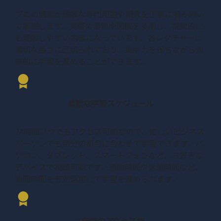
プロの講師が難解な専門用語や概念を丁寧に噛み砕い
ブランディングでの分析と
04:47
て解説します。実際の事例や図解を多用し、視覚的に
改善ポイント
も理解しやすい内容になっています。各レクチャーは
適切な長さに区切られており、集中力を保ちながら効
集客での分析と改善ポイ
05:37
率的に学習を進めることができます。
ント
自社情報のモニタリング分
04:57
析と改善ポイント
柔軟な学習スケジュール
まとめ
03:13
24時間いつでもアクセス可能なので、忙しいビジネス
パーソンでも自分の都合に合わせて学習できます。パ
ソコン、タブレット、スマートフォンなど、お好きな
デバイスで視聴可能です。通勤時間や休憩時間など、
隙間時間を有効活用して学習を進められます。
1年間のアクセス権